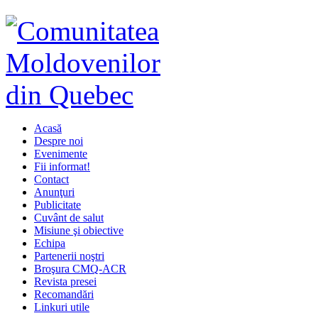
Acasă
Despre noi
Evenimente
Fii informat!
Contact
Anunţuri
Publicitate
Cuvânt de salut
Misiune şi obiective
Echipa
Partenerii noştri
Broşura CMQ-ACR
Revista presei
Recomandări
Linkuri utile