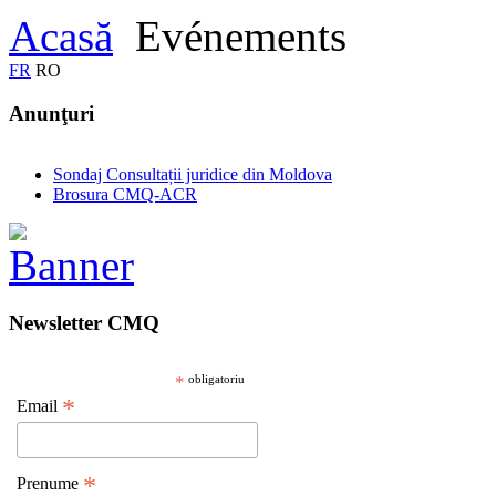
Acasă
Evénements
FR
RO
Anunţuri
Sondaj Consultații juridice din Moldova
Brosura CMQ-ACR
Newsletter CMQ
*
obligatoriu
*
Email
*
Prenume