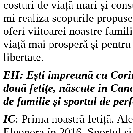
costuri de viață mari și con
mi realiza scopurile propus
oferi viitoarei noastre fami
viață mai prosperă și pentru
libertate.
EH: Ești împreună cu Corina
două fetițe, născute în Can
de familie și sportul de pe
IC
: Prima noastră fetiță, Al
Eleonora în 2016. Sportul și