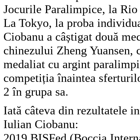
Jocurile Paralimpice, la Rio
La Tokyo, la proba individua
Ciobanu a câștigat două meciu
chinezului Zheng Yuansen, 
medaliat cu argint paralimpi
competiția înaintea sferturil
2 în grupa sa.
Iată câteva din rezultatele i
Iulian Ciobanu:
2019 BISFed (Boccia Interna