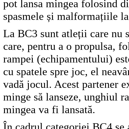
pot lansa mingea folosind div
spasmele și malformațiile la
La BC3 sunt atleții care nu 
care, pentru a o propulsa, 
rampei (echipamentului) este
cu spatele spre joc, el neavâ
vadă jocul. Acest partener ex
minge să lanseze, unghiul ra
mingea va fi lansată.
În cadrul categoriei BC4 se a