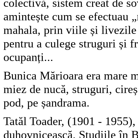
colectivă, sistem creat de so
amintește cum se efectuau „r
mahala, prin viile și livezil
pentru a culege struguri și f
ocupanți...
Bunica Mărioara era mare meș
miez de nucă, struguri, cireșe
pod, pe șandrama.
Tatăl Toader, (1901 - 1955), 
duhovnicească. Studiile în B