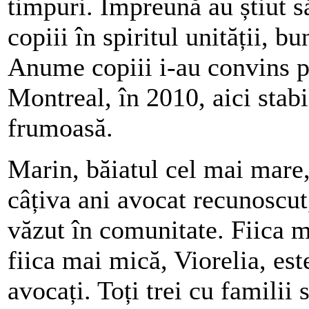
timpuri. Împreună au știut să
copiii în spiritul unității, bu
Anume copiii i-au convins pe
Montreal, în 2010, aici stabi
frumoasă.
Marin, băiatul cel mai mare,
câțiva ani avocat recunoscut
văzut în comunitate. Fiica m
fiica mai mică, Viorelia, est
avocați. Toți trei cu familii