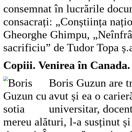
consemnat în lucrările docu
consacrați: „Conștiința naț
Gheorghe Ghimpu, „Neînfrân
sacrificiu” de Tudor Topa ș.
Copiii. Venirea în Canada.
Boris Guzun are tre
avut și ea o carie
universitar, docent
mereu alături, l-a susținut ș