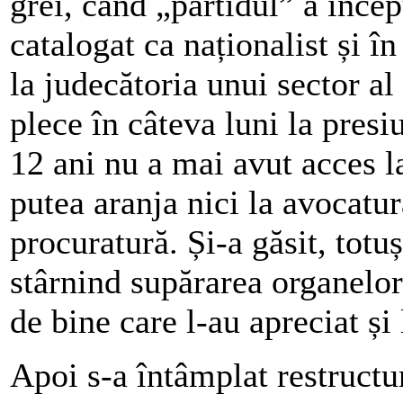
grei, când „partidul” a încep
catalogat ca naționalist și î
la judecătoria unui sector al
plece în câteva luni la presi
12 ani nu a mai avut acces l
putea aranja nici la avocatur
procuratură. Și-a găsit, totu
stârnind supărarea organelor
de bine care l-au apreciat și
Apoi s-a întâmplat restructu