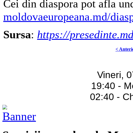
Cei din diaspora pot afla un
moldovaeuropeana.md/diasp
Sursa
:
https://presedinte.md
< Anteri
Vineri, 
19:40 - M
02:40 - C