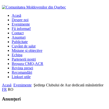
Acasă
Despre noi
Evenimente
Fii informat!
Contact
Anunţuri
Publicitate
Cuvânt de salut
Misiune şi obiective
Echipa
Partenerii noştri
Broşura CMQ-ACR
Revista presei
Recomandări
Linkuri utile
Acasă
Evenimente
Şedinţa Clubului de Aur dedicată mănăstirilor
FR
RO
Anunţuri