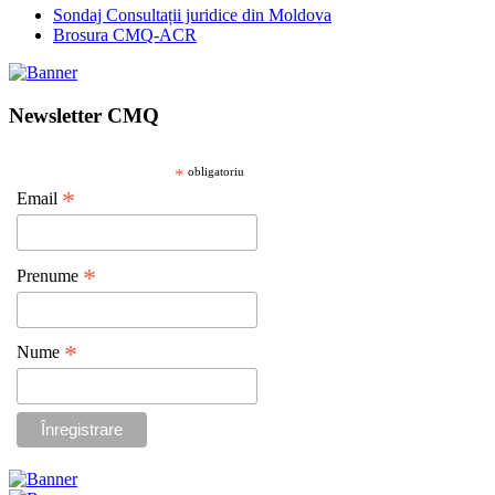
Sondaj Consultații juridice din Moldova
Brosura CMQ-ACR
Newsletter CMQ
*
obligatoriu
*
Email
*
Prenume
*
Nume