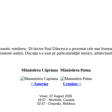
onastic românesc. Dl doctor Paul Dăncescu a prezentat cele mai frumoas
ente astăzi). Discuţia s-a axat pe particularităţile istorice, arhitectural
Mănăstirea Căpriana
Mănăstirea Putna
< Anterior
Următor >
Vineri, 07 August 2026
19:57 - Montréal, Canada
02:57 - Chişinău, Moldova