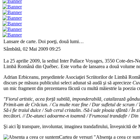
Lansare de carte. Doi poeţi, două lumi…
Sâmbătă, 02 Mai 2009 09:25
La 25 aprilie 2009, la sediul Inter Pallace Voyages, 3550 Cote-des-N
Limbă Română din Québec. Este vorba de lansarea a două volume no
Adrian Erbiceanu, preşedintele Asociaţiei Scriitorilor de Limbă Româ
discurs pe măsura publicului select adunat să audă şi să aprecieze
Cuv
un mic fragment din prezentarea făcută cu multă măiestrie la poezia c
"Fiorul artistic, acea forţă subtilă, imponderabilă, catalizează gându
Primit-am de Crăciun. / Cu multe roze fine / Dar sufletul de scrum / Tr
Să-i fie traiul dulce / Sub cerul cristalin. /Să-l ude ploaia sfântă / În 
trecători. // De-atunci adoarme-n toamnă / Frumosul trandafir / Din n
Şi aici îţi transpare, involuntar, imaginea trandafirului, înveşnicită de
Cartea de versuri "Absenţa a ceea ce sun