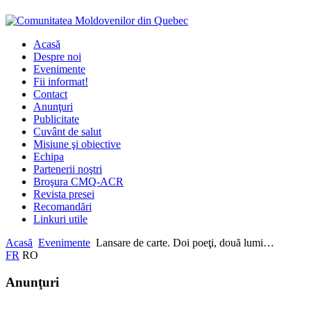
Acasă
Despre noi
Evenimente
Fii informat!
Contact
Anunţuri
Publicitate
Cuvânt de salut
Misiune şi obiective
Echipa
Partenerii noştri
Broşura CMQ-ACR
Revista presei
Recomandări
Linkuri utile
Acasă
Evenimente
Lansare de carte. Doi poeţi, două lumi…
FR
RO
Anunţuri