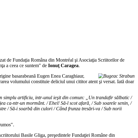
zat de Fundaţia Româna din Montréal şi Asociaţia Scriitorilor de
nţa a ceea ce suntem" de
Ionuţ Caragea
.
e origine basarabeană Eugen Enea Caraghiaur,
rea volumului constituie deliciul unui cititor atent şi versat. Iată doar
 simplu artificiu, intr-unul ieşit din comun: „Un trandafir sălbatic /
jea ca-ntr-un mormânt. / Ehei! Să-l scot afară, / Sub soarele senin, /
oastre / Să-i soarbă din culori / Când frunza tresări-va / Sub norii
frumos".
criitorului Basile Gliga, preşedintele Fundaţiei Române din