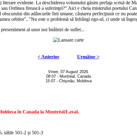
 literare evidente. La deschiderea volumului găsim prefaţa scrisă de Mari
i sau Ordinea firească a suferinţei?" Aici e cheia misterului poetului Car
obscurului din adâncurile firii umane, căutarea perfecţiunii ce nu poate fi
umea orbilor", "Nu este o problemă să înfrângi ego-ul, ci unde să îngrop
presentiment al unor noi întâlniri de suflet...
< Anterior
Următor >
Vineri, 07 August 2026
08:07 - Montréal, Canada
15:07 - Chişinău, Moldova
 Moldova în Canada la Montréal/Laval.
 sălile 501-2 și 501-3