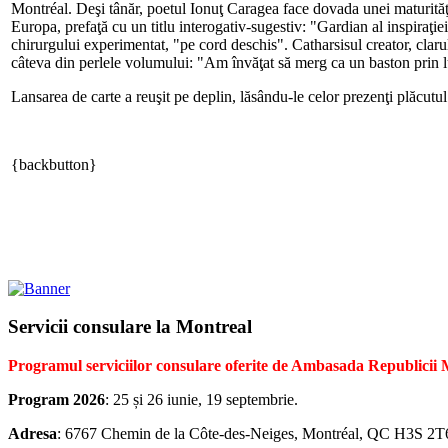
Montréal. Deşi tânăr, poetul Ionuţ Caragea face dovada unei maturităţi
Europa, prefaţă cu un titlu interogativ-sugestiv: "Gardian al inspiraţie
chirurgului experimentat, "pe cord deschis". Catharsisul creator, clarul 
câteva din perlele volumului: "Am învăţat să merg ca un baston prin l
Lansarea de carte a reuşit pe deplin, lăsându-le celor prezenţi plăcutul 
{backbutton}
Servicii consulare la Montreal
Programul serviciilor consulare oferite de Ambasada Republicii
Program 2026
: 25 și 26 iunie, 19 septembrie.
Adresa
: 6767 Chemin de la Côte-des-Neiges, Montréal, QC H3S 2T6,