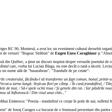
eiges RC 90, Montreal, a avut loc un eveniment cultural deosebit organi
i de versuri: "Bugeac Străbun" de
Eugen Enea Caraghiaur
şi "Abse
nă din Québec, a ţinut un discurs inspirat despre versurile poetului d
ântul
care, vorba lui Lucian Blaga, nu este decât o rană a tăcerii. Lectura
u un nume atât de "basarabean", "Trandafir de pe cetate":
rile creatorului, făcându-l să transforme un fapt comun, banal, printr-un
ecut-a iarna lungă. /Ieşit-au flori pe câmp. / În casă,trandafirul, / Tân
zilele de mai, / Să-i spele ochii roua / Şi genele din rai. / Iar păsările n
ou să înflorească / Din visul unui chin..."
 Mihai Eminescu: "Poezia - trandafirul ce creşte în potir de aur, sufletul 
tem" de Ionuţ Caragea s-a bucurat de o frumoasă prezentare din partea s