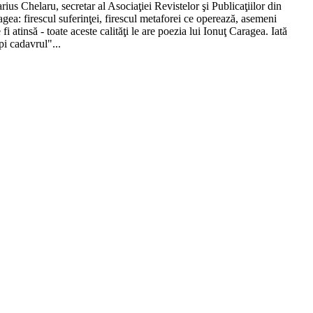
us Chelaru, secretar al Asociaţiei Revistelor şi Publicaţiilor din
agea: firescul suferinţei, firescul metaforei ce operează, asemeni
 atinsă - toate aceste calităţi le are poezia lui Ionuţ Caragea. Iată
i cadavrul"...