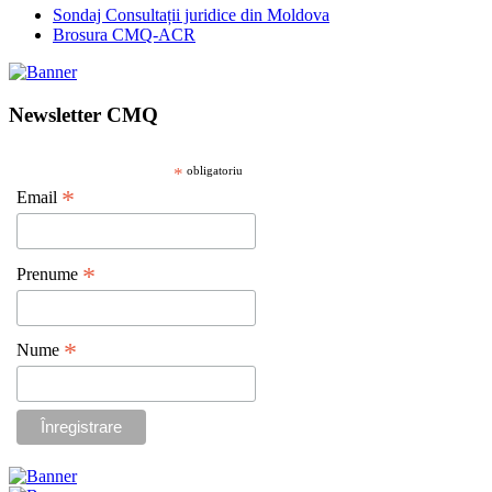
Sondaj Consultații juridice din Moldova
Brosura CMQ-ACR
Newsletter CMQ
*
obligatoriu
*
Email
*
Prenume
*
Nume