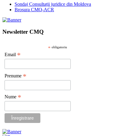
Sondaj Consultații juridice din Moldova
Brosura CMQ-ACR
Newsletter CMQ
*
obligatoriu
*
Email
*
Prenume
*
Nume