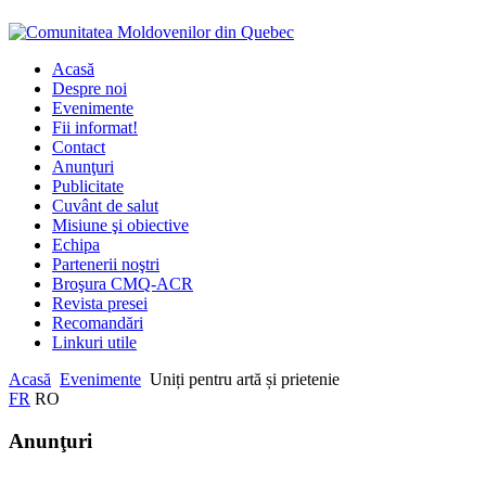
Acasă
Despre noi
Evenimente
Fii informat!
Contact
Anunţuri
Publicitate
Cuvânt de salut
Misiune şi obiective
Echipa
Partenerii noştri
Broşura CMQ-ACR
Revista presei
Recomandări
Linkuri utile
Acasă
Evenimente
Uniți pentru artă și prietenie
FR
RO
Anunţuri