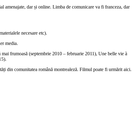
ecial amenajate, dar și online. Limba de comunicare va fi franceza, dar
materialele necesare etc).
ner media.
ață mai frumoasă (septembrie 2010 – februarie 2011), Une belle vie à
15).
ăți din comunitatea română montrealeză. Filmul poate fi urmărit aici.