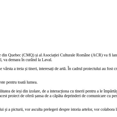
r din Quebec (CMQ) și al Asociației Culturale Române (ACR) va fi lansa
al, va demara în curând la Laval.
 vârsta a treia și tineri, interesați de artă. În cadrul proiectului au fos
 este pentru toată lumea.
itatea de ieși din izolare, de a interacționa cu tinerii pentru a le împărt
cest proiect de oferă șansa de a căpăta deprinderi de comunicare cu perso
ului și a picturii, vor asculta prelegeri despre istoria artelor, vor colabor