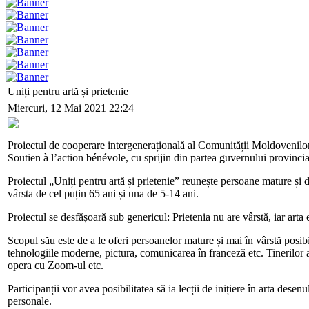
Uniți pentru artă și prietenie
Miercuri, 12 Mai 2021 22:24
Proiectul de cooperare intergenerațională al Comunității Moldovenilo
Soutien à l’action bénévole, cu sprijin din partea guvernului provinci
Proiectul „Uniți pentru artă și prietenie” reunește persoane mature și de
vârsta de cel puțin 65 ani și una de 5-14 ani.
Proiectul se desfășoară sub genericul: Prietenia nu are vârstă, iar arta
Scopul său este de a le oferi persoanelor mature și mai în vârstă posibil
tehnologiile moderne, pictura, comunicarea în franceză etc. Tinerilor a
opera cu Zoom-ul etc.
Participanții vor avea posibilitatea să ia lecții de inițiere în arta desen
personale.