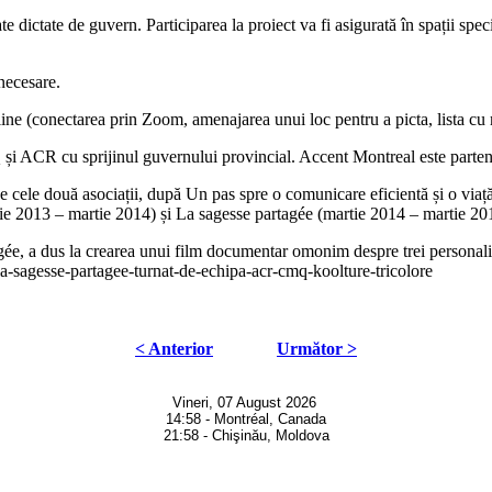
ate dictate de guvern. Participarea la proiect va fi asigurată în spații sp
 necesare.
online (conectarea prin Zoom, amenajarea unui loc pentru a picta, lista cu 
CMQ și ACR cu sprijinul guvernului provincial. Accent Montreal este parte
t de cele două asociații, după Un pas spre o comunicare eficientă și o vi
nie 2013 – martie 2014) și La sagesse partagée (martie 2014 – martie 20
gée, a dus la crearea unui film documentar omonim despre trei personalit
a-sagesse-partagee-turnat-de-echipa-acr-cmq-koolture-tricolore
< Anterior
Următor >
Vineri, 07 August 2026
14:58 - Montréal, Canada
21:58 - Chişinău, Moldova