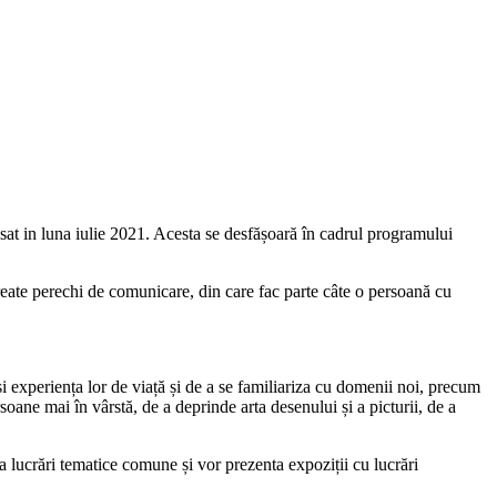
t in luna iulie 2021. Acesta se desfășoară în cadrul programului
t create perechi de comunicare, din care fac parte câte o persoană cu
ăși experiența lor de viață și de a se familiariza cu domenii noi, precum
ane mai în vârstă, de a deprinde arta desenului și a picturii, de a
a la lucrări tematice comune și vor prezenta expoziții cu lucrări