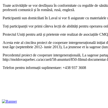
Toate activitățile se vor desfășura în conformitate cu regulile de sănăt
profesorii comunică și în română, rusă, engleză.
Participantii sun domiciliati în Laval si vor fi asigurate cu materialele
Toți participanții vor primi câteva lecții de abilități pentru operarea 
Proiectul Uniți pentru artă și prietenie este realizat de asociațiile 
Acesta este al cincilea proiect de cooperare intergenerațională iniția
tout âge (septembrie 2012- iunie 2013), La jeunesse et la sagesse (iu
Precedentul proiect de cooperare intergenerațională, La sagesse parta
http://moldovaquebec.ca/accueil/58-anunturi/850-filmul-documentar-l
Telefon pentru informații suplimentare: +438 937 3608