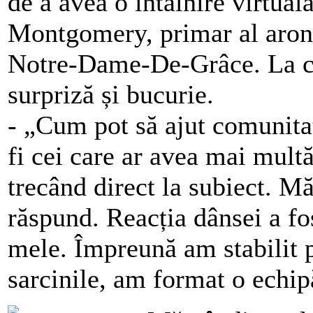
de a avea o întâlnire virtua
Montgomery, primar al aron
Notre-Dame-De-Grâce. La ca
surpriză și bucurie.
- „Cum pot să ajut comunita
fi cei care ar avea mai mult
trecând direct la subiect. M
răspund. Reacția dânsei a fo
mele. Împreună am stabilit 
sarcinile, am format o echipă