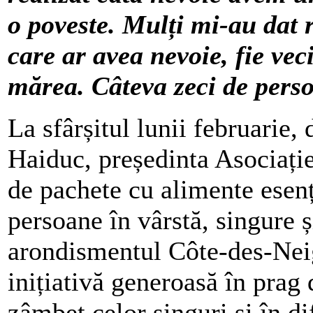
o poveste. Mulți mi-au dat 
care ar avea nevoie, fie veci
mărea. Câteva zeci de pers
La sfârșitul lunii februarie,
Haiduc, președinta Asociaț
de pachete cu alimente esenți
persoane în vârstă, singure 
arondismentul Côte-des-Ne
inițiativă generoasă în prag
zâmbet celor singuri și în d