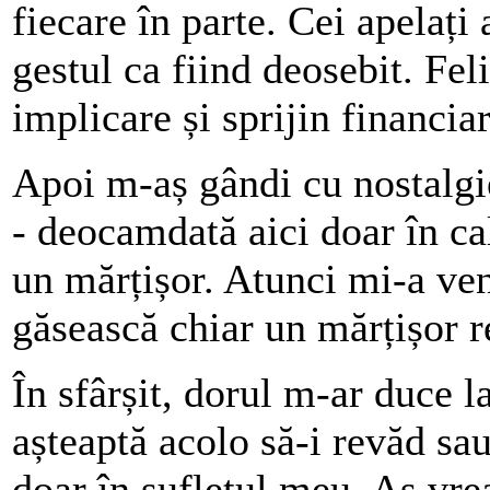
fiecare în parte. Cei apelați
gestul ca fiind deosebit. Fel
implicare și sprijin financ
Apoi m-aș gândi cu nostalgi
- deocamdată aici doar în ca
un mărțișor. Atunci mi-a veni
găsească chiar un mărțișor re
În sfârșit, dorul m-ar duce la
așteaptă acolo să-i revăd sa
doar în sufletul meu. Aș vre