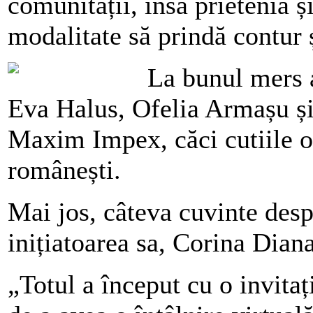
comunității, însă prietenia ș
modalitate să prindă contur 
La bunul mers a
Eva Halus, Ofelia Armașu și
Maxim Impex, căci cutiile of
românești.
Mai jos, câteva cuvinte desp
inițiatoarea sa, Corina Dian
„Totul a început cu o invitaț